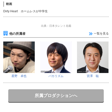
映画
Dirty Heart ホームレスが中学生
出典：日本タレント名鑑
他の所属者
一覧を見る
星野 卓也
バカリズム
宮澤 聡
所属プロダクションへ