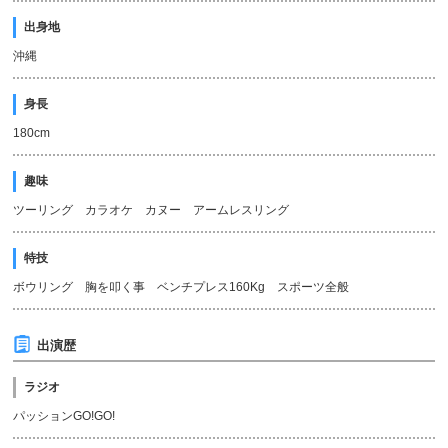
出身地
沖縄
身長
180cm
趣味
ツーリング カラオケ カヌー アームレスリング
特技
ボウリング 胸を叩く事 ベンチプレス160Kg スポーツ全般
出演歴
ラジオ
パッションGO!GO!