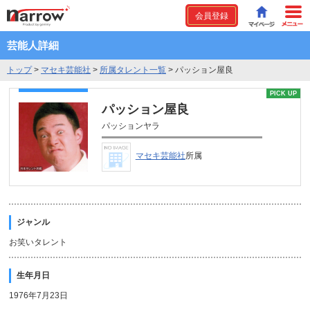
会員登録
芸能人詳細
トップ
>
マセキ芸能社
>
所属タレント一覧
>
パッション屋良
PICK UP
パッション屋良
パッションヤラ
マセキ芸能社
所属
ジャンル
お笑いタレント
生年月日
1976年7月23日