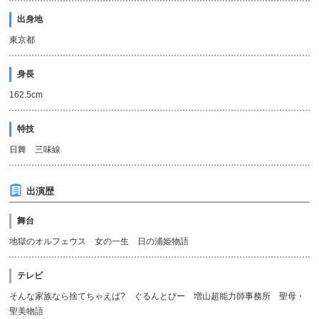
出身地
東京都
身長
162.5cm
特技
日舞 三味線
出演歴
舞台
地獄のオルフェウス 女の一生 日の浦姫物語
テレビ
そんな家族なら捨てちゃえば? ぐるんとびー 増山超能力師事務所 聖母・
聖美物語