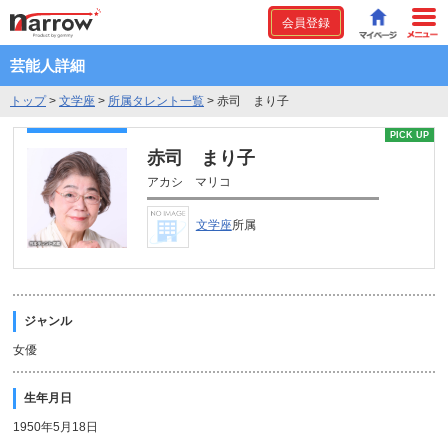
会員登録
芸能人詳細
トップ
>
文学座
>
所属タレント一覧
>
赤司 まり子
PICK UP
赤司 まり子
アカシ マリコ
文学座
所属
ジャンル
女優
生年月日
1950年5月18日