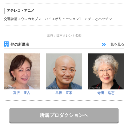
アテレコ・アニメ
交響詩篇エウレカセブン ハイエボリューション1 ミチコとハッチン
出典：日本タレント名鑑
他の所属者
一覧を見る
富沢 亜古
早坂 直家
寺田 路恵
所属プロダクションへ