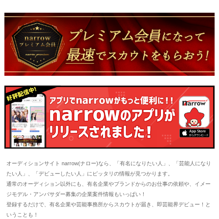
オーディションサイト narrow(ナロー)なら、「有名になりたい人」、「芸能人になり
たい人」、「デビューしたい人」にピッタリの情報が見つかります。
通常のオーディション以外にも、有名企業やブランドからのお仕事の依頼や、イメー
ジモデル・アンバサダー募集の企業案件情報もいっぱい！
登録するだけで、有名企業や芸能事務所からスカウトが届き、即芸能界デビュー！と
いうことも！