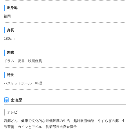
出身地
福岡
身長
180cm
趣味
ドラム 読書 映画鑑賞
特技
バスケットボール 料理
出演歴
テレビ
西郷どん 健康で文化的な最低限度の生活 越路吹雪物語 やすらぎの郷 4
号警備 カインとアベル 営業部長吉良奈津子