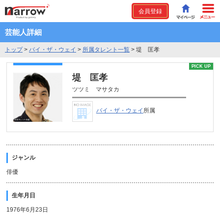
会員登録
芸能人詳細
トップ
>
バイ・ザ・ウェイ
>
所属タレント一覧
>
堤 匡孝
PICK UP
堤 匡孝
ツツミ マサタカ
バイ・ザ・ウェイ
所属
ジャンル
俳優
生年月日
1976年6月23日