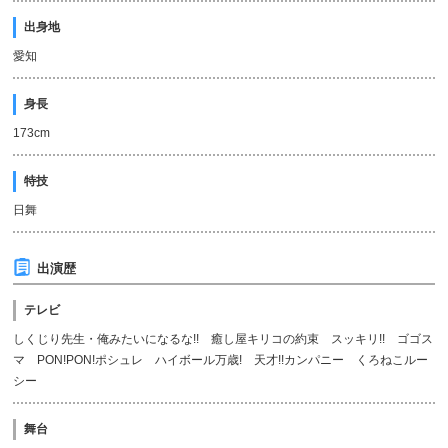
出身地
愛知
身長
173cm
特技
日舞
出演歴
テレビ
しくじり先生・俺みたいになるな!! 癒し屋キリコの約束 スッキリ!! ゴゴス
マ PON!PON!ポシュレ ハイボール万歳! 天才!!カンパニー くろねこルー
シー
舞台