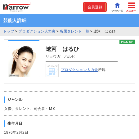
会員登録
芸能人詳細
トップ
>
プロダクション人力舎
>
所属タレント一覧
>
遼河 はるひ
PICK UP
遼河 はるひ
リョウガ ハルヒ
プロダクション人力舎
所属
ジャンル
女優、タレント、司会者・ＭＣ
生年月日
1976年2月2日