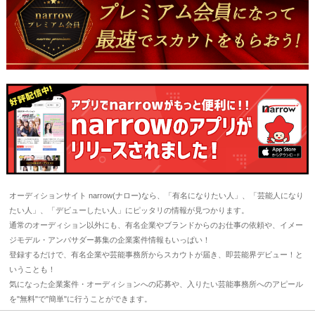
オーディションサイト narrow(ナロー)なら、「有名になりたい人」、「芸能人になり
たい人」、「デビューしたい人」にピッタリの情報が見つかります。
通常のオーディション以外にも、有名企業やブランドからのお仕事の依頼や、イメー
ジモデル・アンバサダー募集の企業案件情報もいっぱい！
登録するだけで、有名企業や芸能事務所からスカウトが届き、即芸能界デビュー！と
いうことも！
気になった企業案件・オーディションへの応募や、入りたい芸能事務所へのアピール
を"無料"で"簡単"に行うことができます。