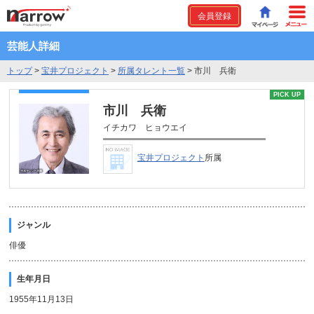
会員登録
芸能人詳細
トップ
>
宝井プロジェクト
>
所属タレント一覧
>
市川 兵衛
PICK UP
市川 兵衛
イチカワ ヒョウエイ
宝井プロジェクト
所属
ジャンル
俳優
生年月日
1955年11月13日