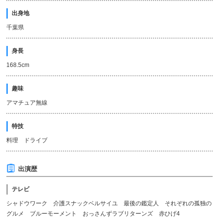
出身地
千葉県
身長
168.5cm
趣味
アマチュア無線
特技
料理 ドライブ
出演歴
テレビ
シャドウワーク 介護スナックベルサイユ 最後の鑑定人 それぞれの孤独の
グルメ ブルーモーメント おっさんずラブリターンズ 赤ひげ4