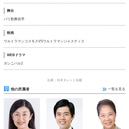
舞台
パリ歌舞伎亭
映画
ウルトラマンコスモスVSウルトラマンジャスティス
WEBドラマ
ガンニバル2
出典：日本タレント名鑑
他の所属者
一覧を見る