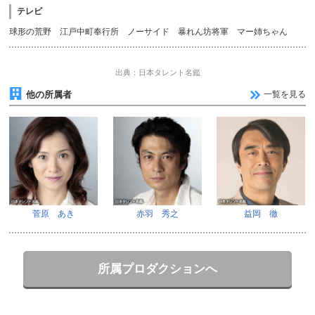
テレビ
球形の荒野 江戸中町奉行所 ノーサイド 暴れん坊将軍 マー姉ちゃん
出典：日本タレント名鑑
他の所属者
一覧を見る
菅原 あき
赤羽 秀之
益岡 徹
所属プロダクションへ