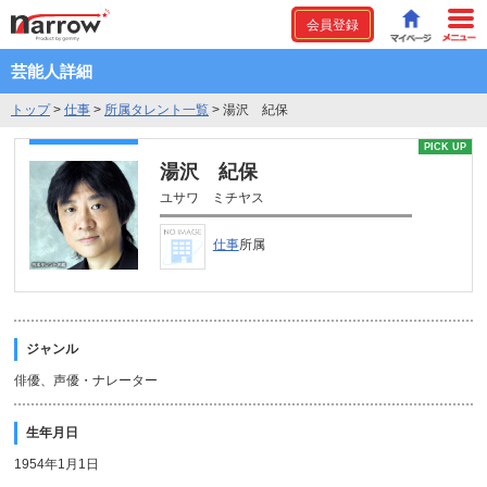
会員登録
芸能人詳細
トップ
>
仕事
>
所属タレント一覧
>
湯沢 紀保
PICK UP
湯沢 紀保
ユサワ ミチヤス
仕事
所属
ジャンル
俳優、声優・ナレーター
生年月日
1954年1月1日