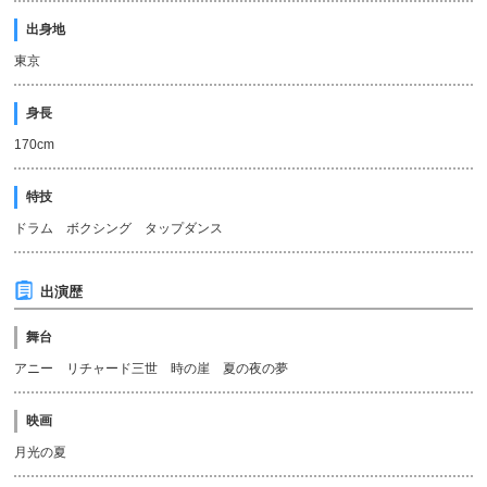
出身地
東京
身長
170cm
特技
ドラム ボクシング タップダンス
出演歴
舞台
アニー リチャード三世 時の崖 夏の夜の夢
映画
月光の夏