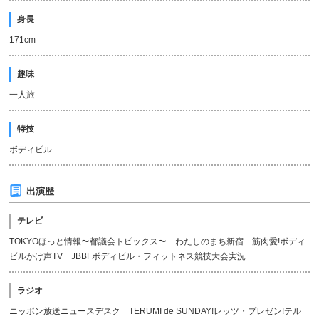
身長
171cm
趣味
一人旅
特技
ボディビル
出演歴
テレビ
TOKYOほっと情報〜都議会トピックス〜 わたしのまち新宿 筋肉愛!ボディ
ビルかけ声TV JBBFボディビル・フィットネス競技大会実況
ラジオ
ニッポン放送ニュースデスク TERUMI de SUNDAY!レッツ・プレゼン!テル