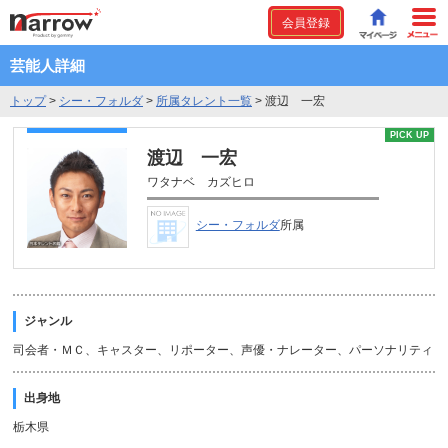
会員登録
芸能人詳細
トップ
>
シー・フォルダ
>
所属タレント一覧
>
渡辺 一宏
PICK UP
渡辺 一宏
ワタナベ カズヒロ
シー・フォルダ
所属
ジャンル
司会者・ＭＣ、キャスター、リポーター、声優・ナレーター、パーソナリティ
出身地
栃木県