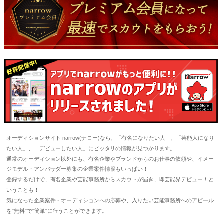
オーディションサイト narrow(ナロー)なら、「有名になりたい人」、「芸能人になり
たい人」、「デビューしたい人」にピッタリの情報が見つかります。
通常のオーディション以外にも、有名企業やブランドからのお仕事の依頼や、イメー
ジモデル・アンバサダー募集の企業案件情報もいっぱい！
登録するだけで、有名企業や芸能事務所からスカウトが届き、即芸能界デビュー！と
いうことも！
気になった企業案件・オーディションへの応募や、入りたい芸能事務所へのアピール
を"無料"で"簡単"に行うことができます。