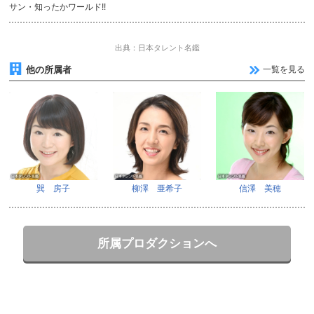
サン・知ったかワールド!!
出典：日本タレント名鑑
他の所属者
一覧を見る
巽 房子
柳澤 亜希子
信澤 美穂
所属プロダクションへ