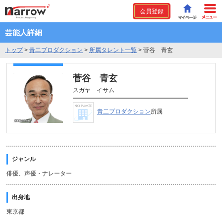
会員登録
芸能人詳細
トップ
>
青二プロダクション
>
所属タレント一覧
>
菅谷 青玄
菅谷 青玄
スガヤ イサム
青二プロダクション
所属
ジャンル
俳優、声優・ナレーター
出身地
東京都