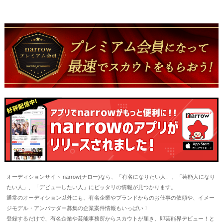
オーディションサイト narrow(ナロー)なら、「有名になりたい人」、「芸能人になり
たい人」、「デビューしたい人」にピッタリの情報が見つかります。
通常のオーディション以外にも、有名企業やブランドからのお仕事の依頼や、イメー
ジモデル・アンバサダー募集の企業案件情報もいっぱい！
登録するだけで、有名企業や芸能事務所からスカウトが届き、即芸能界デビュー！と