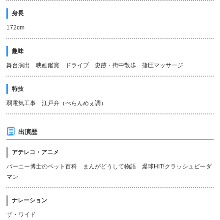
身長
172cm
趣味
舞台演出 映画鑑賞 ドライブ 史跡・街中散歩 指圧マッサージ
特技
弱電気工事 江戸弁（べらんめぇ調）
出演歴
アテレコ・アニメ
バーニー博士のペット百科 まんがどうして物語 爆球HIT!クラッシュビーダ
マン
ナレーション
ザ・ワイド