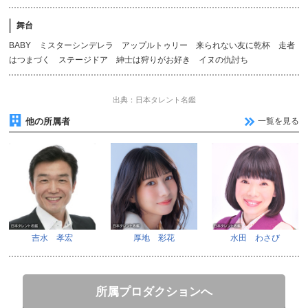
舞台
BABY ミスターシンデレラ アップルトゥリー 来られない友に乾杯 走者
はつまづく ステージドア 紳士は狩りがお好き イヌの仇討ち
出典：日本タレント名鑑
他の所属者
一覧を見る
吉水 孝宏
厚地 彩花
水田 わさび
所属プロダクションへ