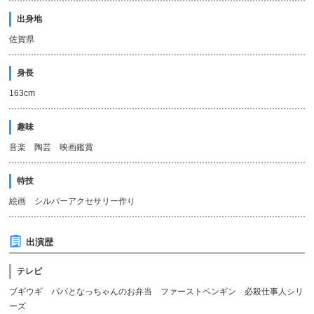
出身地
佐賀県
身長
163cm
趣味
音楽 陶芸 映画鑑賞
特技
絵画 シルバーアクセサリー作り
出演歴
テレビ
ブギウギ パパとなっちゃんのお弁当 ファーストペンギン 必殺仕事人シリ
ーズ