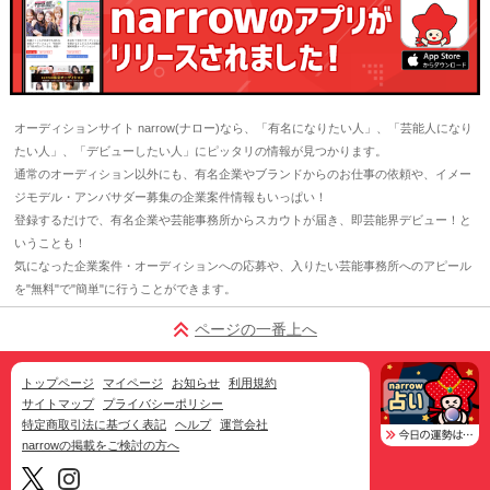
オーディションサイト narrow(ナロー)なら、「有名になりたい人」、「芸能人になり
たい人」、「デビューしたい人」にピッタリの情報が見つかります。
通常のオーディション以外にも、有名企業やブランドからのお仕事の依頼や、イメー
ジモデル・アンバサダー募集の企業案件情報もいっぱい！
登録するだけで、有名企業や芸能事務所からスカウトが届き、即芸能界デビュー！と
いうことも！
気になった企業案件・オーディションへの応募や、入りたい芸能事務所へのアピール
を"無料"で"簡単"に行うことができます。
ページの一番上へ
トップページ
マイページ
お知らせ
利用規約
サイトマップ
プライバシーポリシー
特定商取引法に基づく表記
ヘルプ
運営会社
narrowの掲載をご検討の方へ