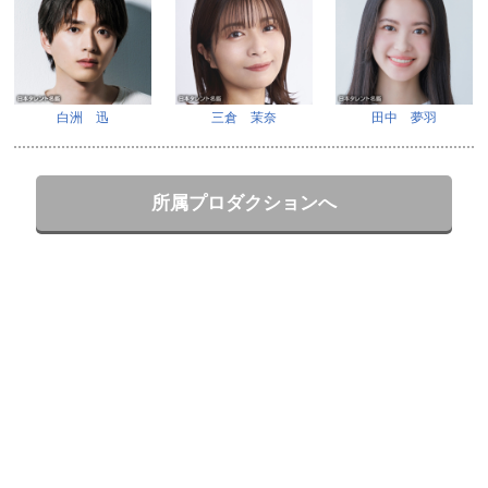
白洲 迅
三倉 茉奈
田中 夢羽
所属プロダクションへ