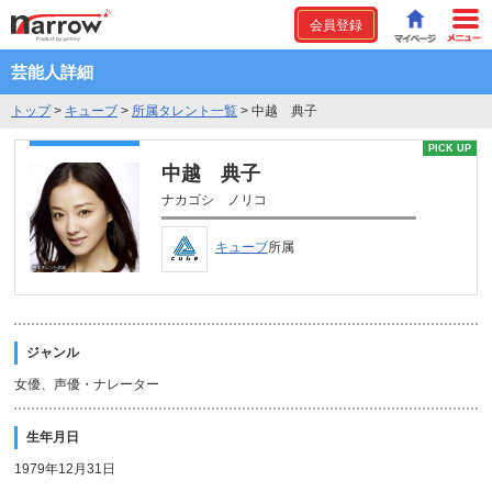
会員登録
芸能人詳細
トップ
>
キューブ
>
所属タレント一覧
>
中越 典子
PICK UP
中越 典子
ナカゴシ ノリコ
キューブ
所属
ジャンル
女優、声優・ナレーター
生年月日
1979年12月31日