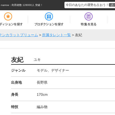
今日のあなたの運勢を占おう！
占
rrow
：利用者数 128000人 突破！
テンカラットプリューム
>
所属タレント一覧
>
友紀
友紀
ユキ
ジャンル
モデル、デザイナー
出身地
長野県
身長
170cm
特技
編み物