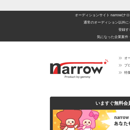
オーディションサイト narrow
通常のオーディション以外に
登録す
気になった企業案件
オ
プ
特
いますぐ無料会