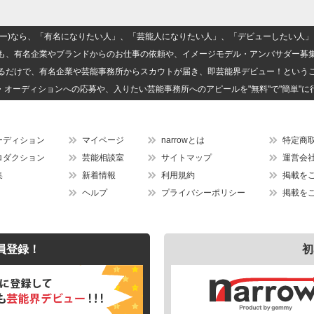
(ナロー)なら、「有名になりたい人」、「芸能人になりたい人」、「デビューしたい
も、有名企業やブランドからのお仕事の依頼や、イメージモデル・アンバサダー募
るだけで、有名企業や芸能事務所からスカウトが届き、即芸能界デビュー！という
・オーディションへの応募や、入りたい芸能事務所へのアピールを"無料"で"簡単"に
ーディション
マイページ
narrowとは
特定商
ロダクション
芸能相談室
サイトマップ
運営会
集
新着情報
利用規約
掲載を
ヘルプ
プライバシーポリシー
掲載を
員登録！
初