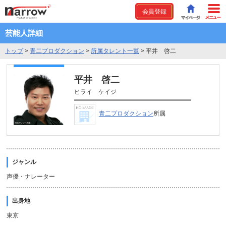
会員登録
芸能人詳細
トップ
>
青二プロダクション
>
所属タレント一覧
>
平井 啓二
平井 啓二
ヒライ ケイジ
青二プロダクション
所属
ジャンル
声優・ナレーター
出身地
東京