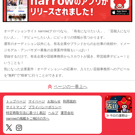
オーディションサイト narrow(ナロー)なら、「有名になりたい人」、「芸能人になり
たい人」、「デビューしたい人」にピッタリの情報が見つかります。
通常のオーディション以外にも、有名企業やブランドからのお仕事の依頼や、イメー
ジモデル・アンバサダー募集の企業案件情報もいっぱい！
登録するだけで、有名企業や芸能事務所からスカウトが届き、即芸能界デビュー！と
いうことも！
気になった企業案件・オーディションへの応募や、入りたい芸能事務所へのアピール
を"無料"で"簡単"に行うことができます。
ページの一番上へ
トップページ
マイページ
お知らせ
利用規約
サイトマップ
プライバシーポリシー
特定商取引法に基づく表記
ヘルプ
運営会社
narrowの掲載をご検討の方へ