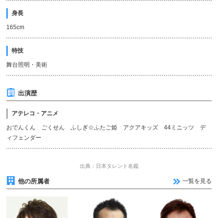
身長
165cm
特技
舞台照明・美術
出演歴
アテレコ・アニメ
おでんくん ごくせん ふしぎ☆ふたご姫 アクアキッズ 44ミニッツ デ
ィフェンダー
出典：日本タレント名鑑
他の所属者
一覧を見る