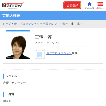
会員登録
芸能人詳細
トップ
>
青二プロダクション
>
所属タレント一覧
>
三宅 淳一
三宅 淳一
ミヤケ ジュンイチ
青二プロダクション
所属
ジャンル
声優・ナレーター
出身地
神奈川