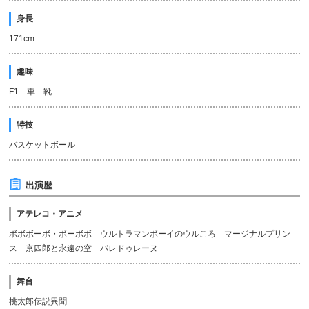
身長
171cm
趣味
F1 車 靴
特技
バスケットボール
出演歴
アテレコ・アニメ
ボボボーボ・ボーボボ ウルトラマンボーイのウルころ マージナルプリン
ス 京四郎と永遠の空 パレドゥレーヌ
舞台
桃太郎伝説異聞