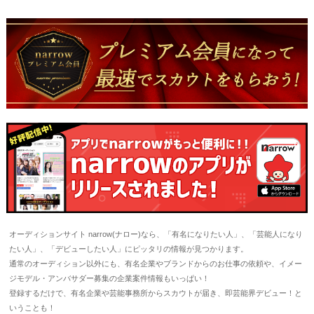
オーディションサイト narrow(ナロー)なら、「有名になりたい人」、「芸能人になり
たい人」、「デビューしたい人」にピッタリの情報が見つかります。
通常のオーディション以外にも、有名企業やブランドからのお仕事の依頼や、イメー
ジモデル・アンバサダー募集の企業案件情報もいっぱい！
登録するだけで、有名企業や芸能事務所からスカウトが届き、即芸能界デビュー！と
いうことも！