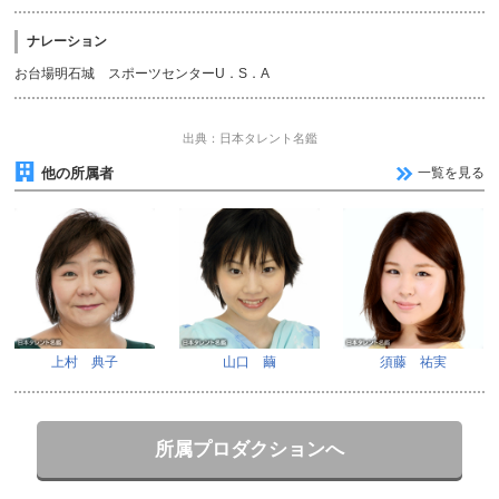
ナレーション
お台場明石城 スポーツセンターU．S．A
出典：日本タレント名鑑
他の所属者
一覧を見る
上村 典子
山口 繭
須藤 祐実
所属プロダクションへ