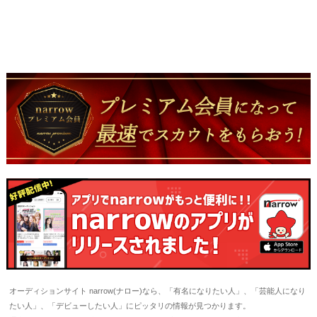
オーディションサイト narrow(ナロー)なら、「有名になりたい人」、「芸能人になり
たい人」、「デビューしたい人」にピッタリの情報が見つかります。