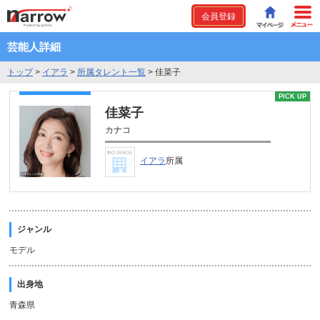
会員登録
芸能人詳細
トップ
>
イアラ
>
所属タレント一覧
>
佳菜子
PICK UP
佳菜子
カナコ
イアラ
所属
ジャンル
モデル
出身地
青森県