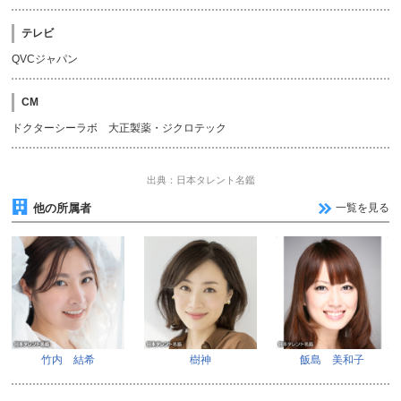
テレビ
QVCジャパン
CM
ドクターシーラボ 大正製薬・ジクロテック
出典：日本タレント名鑑
他の所属者
一覧を見る
竹内 結希
樹神
飯島 美和子