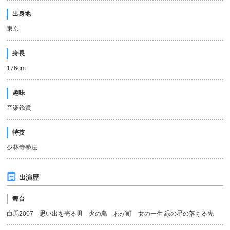
出身地
東京
身長
176cm
趣味
音楽鑑賞
特技
少林寺拳法
出演歴
舞台
白馬2007 思い出を売る男 火の鳥 わが町 女の一生 緑の星の落ちる先