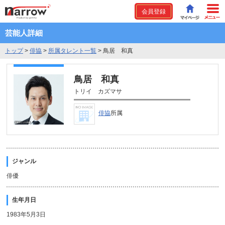
会員登録
芸能人詳細
トップ
>
俳協
>
所属タレント一覧
>
鳥居 和真
鳥居 和真
トリイ カズマサ
俳協
所属
ジャンル
俳優
生年月日
1983年5月3日