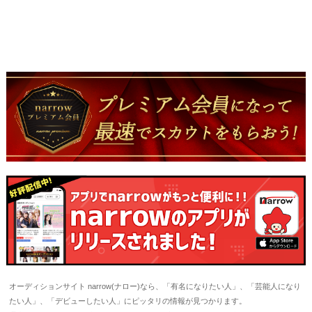
オーディションサイト narrow(ナロー)なら、「有名になりたい人」、「芸能人になり
たい人」、「デビューしたい人」にピッタリの情報が見つかります。