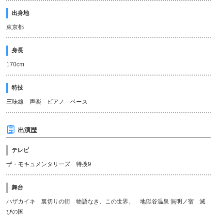
出身地
東京都
身長
170cm
特技
三味線 声楽 ピアノ ベース
出演歴
テレビ
ザ・モキュメンタリーズ 特捜9
舞台
ハザカイキ 裏切りの街 物語なき、この世界。 地獄谷温泉 無明ノ宿 滅
びの国