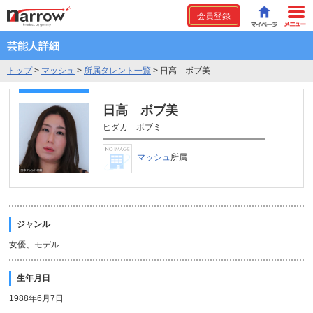
会員登録
芸能人詳細
トップ
>
マッシュ
>
所属タレント一覧
>
日高 ボブ美
日高 ボブ美
ヒダカ ボブミ
マッシュ
所属
ジャンル
女優、モデル
生年月日
1988年6月7日