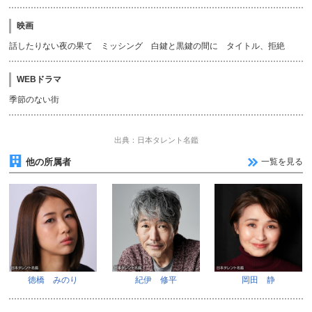
映画
話したりない夜の果て ミッシング 白鍵と黒鍵の間に タイトル、拒絶
WEBドラマ
季節のない街
出典：日本タレント名鑑
他の所属者
一覧を見る
徳橋 みのり
紀伊 修平
岡田 静