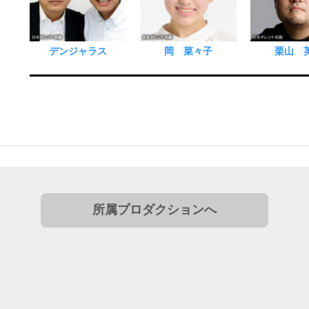
デンジャラス
岡 菜々子
栗山 
所属プロダクションへ