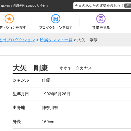
今日のあなたの運勢を占おう！
占
rrow
：利用者数 128000人 突破！
太田プロダクション
>
所属タレント一覧
>
大矢 剛康
大矢 剛康
オオヤ タカヤス
ジャンル
俳優
生年月日
1992年5月28日
出身地
神奈川県
身長
169cm