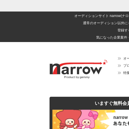
オーディションサイト narrow
通常のオーディション以外に
登録す
気になった企業案件
オ
プ
特
いますぐ無料会