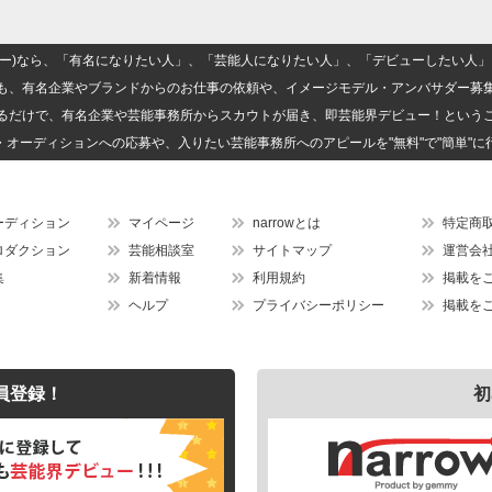
(ナロー)なら、「有名になりたい人」、「芸能人になりたい人」、「デビューしたい
も、有名企業やブランドからのお仕事の依頼や、イメージモデル・アンバサダー募
るだけで、有名企業や芸能事務所からスカウトが届き、即芸能界デビュー！という
・オーディションへの応募や、入りたい芸能事務所へのアピールを"無料"で"簡単"に
ーディション
マイページ
narrowとは
特定商
ロダクション
芸能相談室
サイトマップ
運営会
集
新着情報
利用規約
掲載を
ヘルプ
プライバシーポリシー
掲載を
員登録！
初