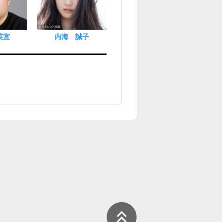
英宜
内海 誠子