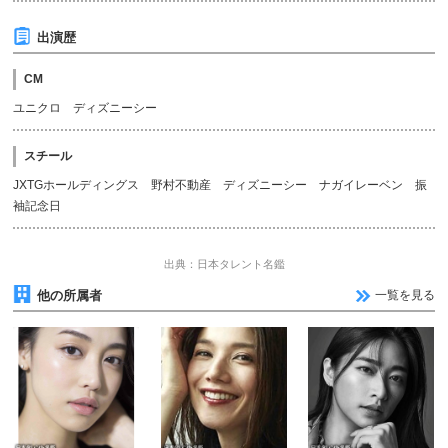
出演歴
CM
ユニクロ ディズニーシー
スチール
JXTGホールディングス 野村不動産 ディズニーシー ナガイレーベン 振
袖記念日
出典：日本タレント名鑑
他の所属者
一覧を見る