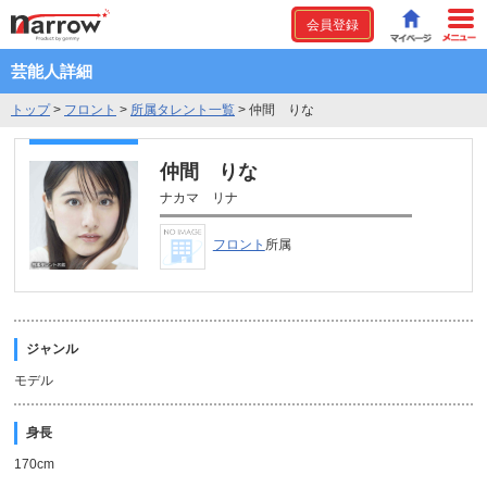
会員登録
芸能人詳細
トップ
>
フロント
>
所属タレント一覧
>
仲間 りな
仲間 りな
ナカマ リナ
フロント
所属
ジャンル
モデル
身長
170cm