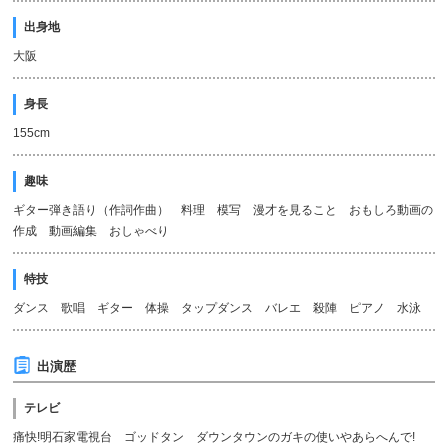
出身地
大阪
身長
155cm
趣味
ギター弾き語り（作詞作曲） 料理 模写 漫才を見ること おもしろ動画の
作成 動画編集 おしゃべり
特技
ダンス 歌唱 ギター 体操 タップダンス バレエ 殺陣 ピアノ 水泳
出演歴
テレビ
痛快!明石家電視台 ゴッドタン ダウンタウンのガキの使いやあらへんで!