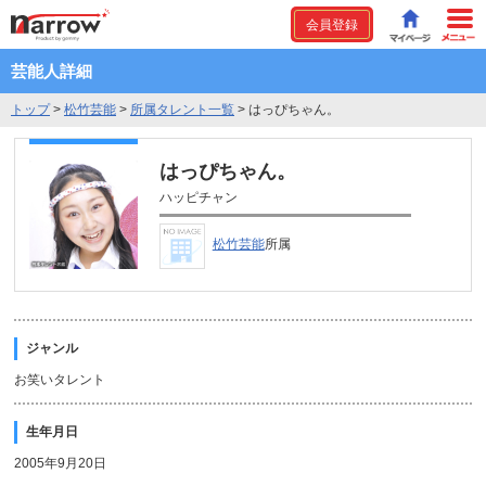
会員登録
芸能人詳細
トップ
>
松竹芸能
>
所属タレント一覧
>
はっぴちゃん。
はっぴちゃん。
ハッピチャン
松竹芸能
所属
ジャンル
お笑いタレント
生年月日
2005年9月20日