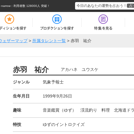
今日のあなたの運勢を占おう！
占
rrow
：利用者数 128000人 突破！
ウェザーマップ
>
所属タレント一覧
>
赤羽 祐介
赤羽 祐介
アカハネ ユウスケ
ジャンル
気象予報士
生年月日
1999年9月26日
趣味
音楽鑑賞（ゆず） 渓流釣り 料理 北海道ド
特技
ゆずのイントロクイズ