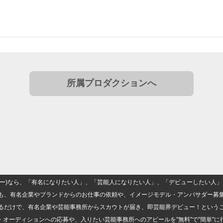
所属プロダクションへ
(ナロー)なら、「有名になりたい人」、「芸能人になりたい人」、「デビューしたい
も、有名企業やブランドからのお仕事の依頼や、イメージモデル・アンバサダー募
るだけで、有名企業や芸能事務所からスカウトが届き、即芸能界デビュー！という
・オーディションへの応募や、入りたい芸能事務所へのアピールを"無料"で"簡単"に