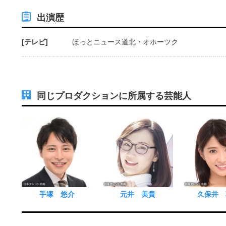
出演歴
[テレビ]
ほっとニュース道北・オホーツク
同じプロダクションに所属する芸能人
手塚 悠介
元井 美貴
久保井 