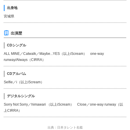
出身地
宮城県
出演歴
CDシングル
ALL MINE／Catwalk／Maybe...YES（以上iScream） one-way
runway/Always（CIRRA）
CDアルバム
Selfie／i（以上iScream）
デジタルシングル
Sorry Not Sorry／himawari （以上iScream） Close／one-way runway（以
上CIRRA）
出典：日本タレント名鑑