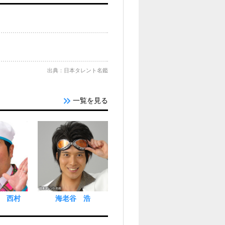
出典：日本タレント名鑑
一覧を見る
 西村
海老谷 浩