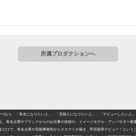
所属プロダクションへ
(ナロー)なら、「有名になりたい人」、「芸能人になりたい人」、「デビューしたい
も、有名企業やブランドからのお仕事の依頼や、イメージモデル・アンバサダー募
るだけで、有名企業や芸能事務所からスカウトが届き、即芸能界デビュー！という