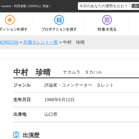
今日のあなたの運勢を占おう！
占
rrow
：利用者数 128000人 突破！
HORIZON
>
所属タレント一覧
>
中村 珍晴
中村 珍晴
ナカムラ タカハル
ジャンル
評論家・コメンテーター、タレント
生年月日
1988年6月12日
出身地
山口県
出演歴