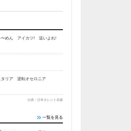
〜めん アイカツ! 這いよれ!
ュタリア 逆転オセロニア
出典：日本タレント名鑑
一覧を見る