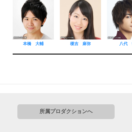
本橋 大輔
榎吉 麻弥
八代 
所属プロダクションへ