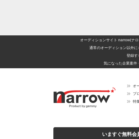
オーディションサイト narrow
通常のオーディション以外に
登録す
気になった企業案件
オ
プ
特
いますぐ無料会