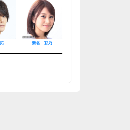
拓
新名 彩乃