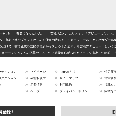
(ナロー)なら、「有名になりたい人」、「芸能人になりたい人」、「デビューしたい
も、有名企業やブランドからのお仕事の依頼や、イメージモデル・アンバサダー募
るだけで、有名企業や芸能事務所からスカウトが届き、即芸能界デビュー！という
・オーディションへの応募や、入りたい芸能事務所へのアピールを"無料"で"簡単"に
ーディション
マイページ
narrowとは
特定商
ロダクション
芸能相談室
サイトマップ
運営会
集
新着情報
利用規約
掲載を
ヘルプ
プライバシーポリシー
掲載を
員登録！
初