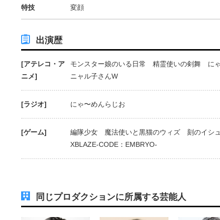
特技
変顔
出演歴
[アテレコ・ア
モンスター娘のいる日常 精霊使いの剣舞 にゃ
ニメ]
ニャル子さんW
[ラジオ]
にゃ〜めんらじお
[ゲーム]
編隊少女 魔法使いと黒猫のウィズ 刻のイシ
XBLAZE-CODE：EMBRYO-
同じプロダクションに所属する芸能人