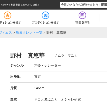
今日のあなたの運勢を占おう！
占
rrow
：利用者数 128000人 突破！
ヴィムス
>
所属タレント一覧
>
野村 真悠華
野村 真悠華
ノムラ マユカ
ジャンル
声優・ナレーター
出身地
東京
身長
145cm
趣味
ネコと遊ぶこと オシャレ研究