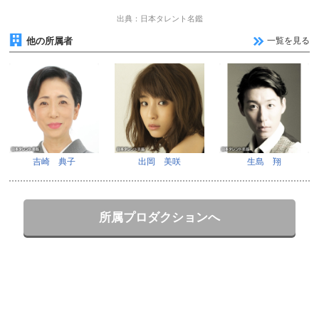
出典：日本タレント名鑑
他の所属者
一覧を見る
吉崎 典子
出岡 美咲
生島 翔
所属プロダクションへ