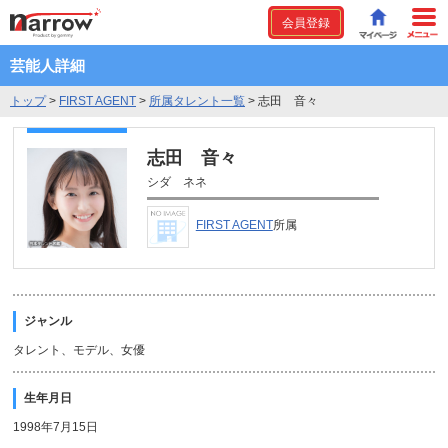
会員登録
芸能人詳細
トップ
>
FIRST AGENT
>
所属タレント一覧
>
志田 音々
志田 音々
シダ ネネ
FIRST AGENT
所属
ジャンル
タレント、モデル、女優
生年月日
1998年7月15日