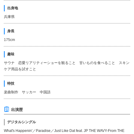
出身地
兵庫県
身長
175cm
趣味
サウナ 恋愛リアリティーショーを観ること 甘いものを食べること スキン
ケア用品を試すこと
特技
楽曲制作 サッカー 中国語
出演歴
デジタルシングル
What's Happenin'／Paradise／Just Like Dat feat. JP THE WAVY-From THE