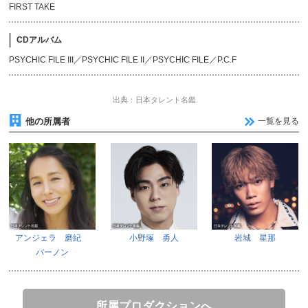
FIRST TAKE
CDアルバム
PSYCHIC FILE III／PSYCHIC FILE II／PSYCHIC FILE／P.C.F
出典：日本タレント名鑑
他の所属者
一覧を見る
アンジェラ 磨紀
小野塚 勇人
岩城 星那
バーノン
所属プロダクションへ