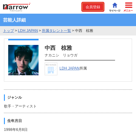
会員登録
芸能人詳細
トップ
>
LDH JAPAN
>
所属タレント一覧
>
中西 椋雅
中西 椋雅
ナカニシ リョウガ
LDH JAPAN
所属
ジャンル
歌手・アーティスト
生年月日
1998年6月8日