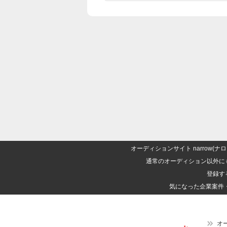
オーディションサイト narrow
通常のオーディション以外に
登録す
気になった企業案件
オ