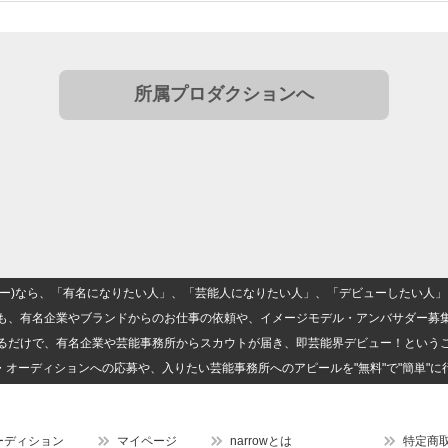
所属プロダクションへ
(ナロー)なら、「有名になりたい人」、「芸能人になりたい人」、「デビューしたい
も、有名企業やブランドからのお仕事の依頼や、イメージモデル・アンバサダー募
るだけで、有名企業や芸能事務所からスカウトが届き、即芸能界デビュー！という
・オーディションへの応募や、入りたい芸能事務所へのアピールを"無料"で"簡単"に
ーディション
マイページ
narrowとは
特定商