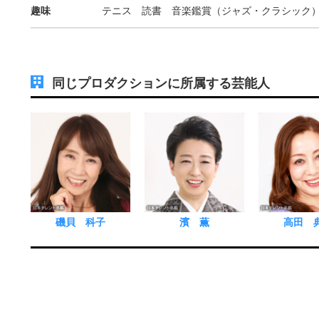
趣味
テニス 読書 音楽鑑賞（ジャズ・クラシック
同じプロダクションに所属する芸能人
磯貝 科子
濱 薫
高田 