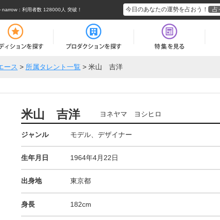
今日のあなたの運勢を占おう！
占
rrow
：利用者数 128000人 突破！
エース
>
所属タレント一覧
>
米山 吉洋
米山 吉洋
ヨネヤマ ヨシヒロ
ジャンル
モデル、デザイナー
生年月日
1964年4月22日
出身地
東京都
身長
182cm