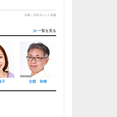
）
出典：日本タレント名鑑
一覧を見る
典子
古郡 和希