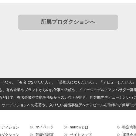
所属プロダクションへ
(ナロー)なら、「有名になりたい人」、「芸能人になりたい人」、「デビューしたい
も、有名企業やブランドからのお仕事の依頼や、イメージモデル・アンバサダー募
るだけで、有名企業や芸能事務所からスカウトが届き、即芸能界デビュー！という
・オーディションへの応募や、入りたい芸能事務所へのアピールを"無料"で"簡単"に
ーディション
マイページ
narrowとは
特定商
ロダクション
芸能相談室
サイトマップ
運営会