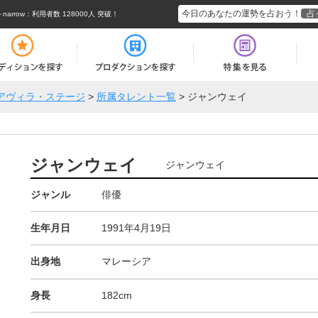
今日のあなたの運勢を占おう！
占
rrow
：利用者数 128000人 突破！
アヴィラ・ステージ
>
所属タレント一覧
>
ジャンウェイ
ジャンウェイ
ジャンウェイ
ジャンル
俳優
生年月日
1991年4月19日
出身地
マレーシア
身長
182cm