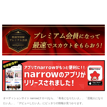
オーディションサイト narrow(ナロー)なら、「有名になりたい人」、「芸能人になり
たい人」、「デビューしたい人」にピッタリの情報が見つかります。