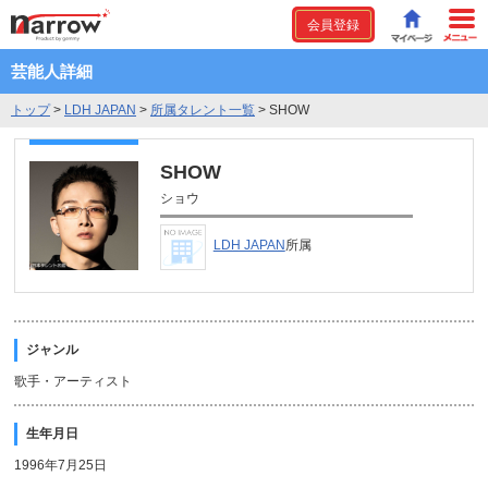
会員登録
芸能人詳細
トップ
>
LDH JAPAN
>
所属タレント一覧
>
SHOW
SHOW
ショウ
LDH JAPAN
所属
ジャンル
歌手・アーティスト
生年月日
1996年7月25日