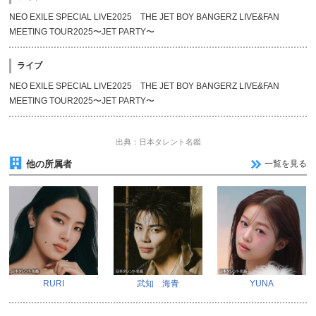
NEO EXILE SPECIAL LIVE2025 THE JET BOY BANGERZ LIVE&FAN
MEETING TOUR2025〜JET PARTY〜
ライブ
NEO EXILE SPECIAL LIVE2025 THE JET BOY BANGERZ LIVE&FAN
MEETING TOUR2025〜JET PARTY〜
出典：日本タレント名鑑
他の所属者
一覧を見る
RURI
武知 海青
YUNA