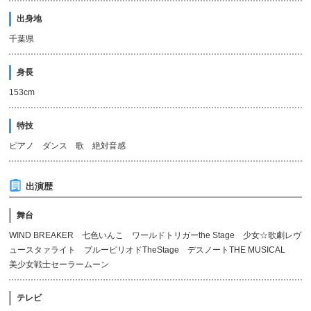
出身地
千葉県
身長
153cm
特技
ピアノ ダンス 歌 絶対音感
出演歴
舞台
WIND BREAKER 七色いんこ ワールドトリガーthe Stage 少女☆歌劇レヴ
ュースタァライト ブルーピリオドTheStage デスノートTHE MUSICAL
美少女戦士セーラームーン
テレビ