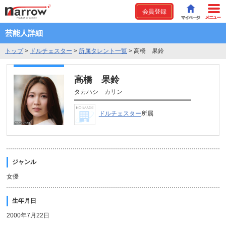
会員登録
芸能人詳細
トップ
>
ドルチェスター
>
所属タレント一覧
>
高橋 果鈴
高橋 果鈴
タカハシ カリン
ドルチェスター
所属
ジャンル
女優
生年月日
2000年7月22日