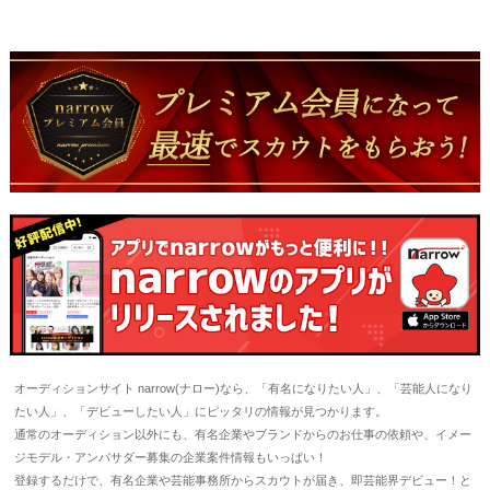
オーディションサイト narrow(ナロー)なら、「有名になりたい人」、「芸能人になり
たい人」、「デビューしたい人」にピッタリの情報が見つかります。
通常のオーディション以外にも、有名企業やブランドからのお仕事の依頼や、イメー
ジモデル・アンバサダー募集の企業案件情報もいっぱい！
登録するだけで、有名企業や芸能事務所からスカウトが届き、即芸能界デビュー！と