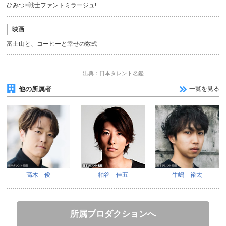
ひみつ×戦士ファントミラージュ!
映画
富士山と、コーヒーと幸せの数式
出典：日本タレント名鑑
他の所属者
一覧を見る
高木 俊
粕谷 佳五
牛嶋 裕太
所属プロダクションへ