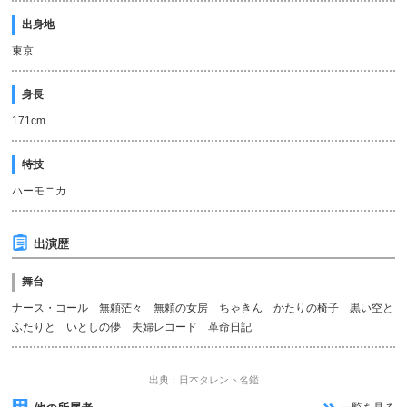
出身地
東京
身長
171cm
特技
ハーモニカ
出演歴
舞台
ナース・コール 無頼茫々 無頼の女房 ちゃきん かたりの椅子 黒い空と
ふたりと いとしの儚 夫婦レコード 革命日記
出典：日本タレント名鑑