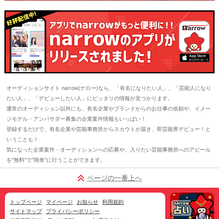
オーディションサイト narrow(ナロー)なら、「有名になりたい人」、「芸能人になり
たい人」、「デビューしたい人」にピッタリの情報が見つかります。
通常のオーディション以外にも、有名企業やブランドからのお仕事の依頼や、イメー
ジモデル・アンバサダー募集の企業案件情報もいっぱい！
登録するだけで、有名企業や芸能事務所からスカウトが届き、即芸能界デビュー！と
いうことも！
気になった企業案件・オーディションへの応募や、入りたい芸能事務所へのアピール
を"無料"で"簡単"に行うことができます。
ページの一番上へ
トップページ
マイページ
お知らせ
利用規約
サイトマップ
プライバシーポリシー