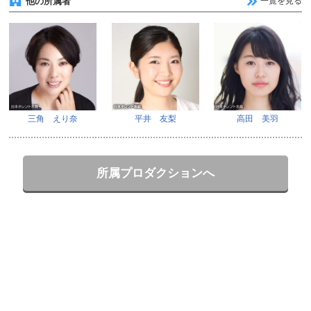
他の所属者
一覧を見る
三角 えり奈
平井 友梨
高田 美羽
所属プロダクションへ