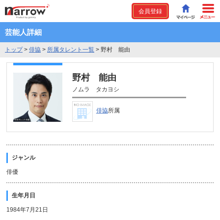
会員登録
芸能人詳細
トップ
>
俳協
>
所属タレント一覧
>
野村 能由
野村 能由
ノムラ タカヨシ
俳協
所属
ジャンル
俳優
生年月日
1984年7月21日