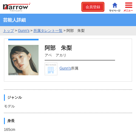
会員登録
芸能人詳細
トップ
>
Gunn's
>
所属タレント一覧
>
阿部 朱梨
阿部 朱梨
アベ アカリ
Gunn's
所属
ジャンル
モデル
身長
165cm