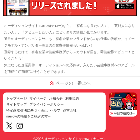
オーディションサイト narrow(ナロー)なら、「有名になりたい人」、「芸能人になり
たい人」、「デビューしたい人」にピッタリの情報が見つかります。
通常のオーディション以外にも、有名企業やブランドからのお仕事の依頼や、イメー
ジモデル・アンバサダー募集の企業案件情報もいっぱい！
登録するだけで、有名企業や芸能事務所からスカウトが届き、即芸能界デビュー！と
いうことも！
気になった企業案件・オーディションへの応募や、入りたい芸能事務所へのアピール
を"無料"で"簡単"に行うことができます。
ページの一番上へ
トップページ
マイページ
お知らせ
利用規約
サイトマップ
プライバシーポリシー
特定商取引法に基づく表記
ヘルプ
運営会社
narrowの掲載をご検討の方へ
©2026
オーディションサイトnarrow（ナロー）