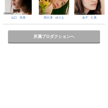
山口 尚美
阿久津 ゆりえ
金子 仁美
所属プロダクションへ