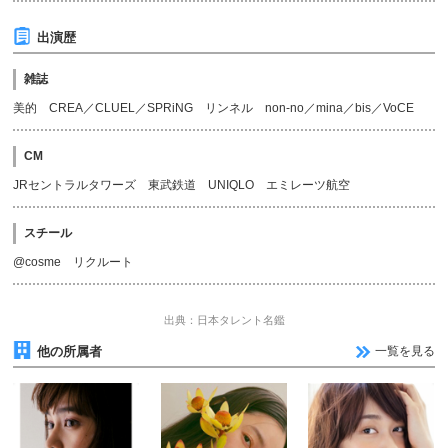
出演歴
雑誌
美的 CREA／CLUEL／SPRiNG リンネル non-no／mina／bis／VoCE
CM
JRセントラルタワーズ 東武鉄道 UNIQLO エミレーツ航空
スチール
@cosme リクルート
出典：日本タレント名鑑
他の所属者
一覧を見る