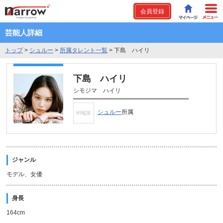
会員登録
芸能人詳細
トップ
>
シュルー
>
所属タレント一覧
>
下島 ハイリ
下島 ハイリ
シモジマ ハイリ
シュルー
所属
ジャンル
モデル、女優
身長
164cm