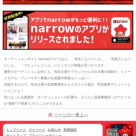
オーディションサイト narrow(ナロー)なら、「有名になりたい人」、「芸能人になり
たい人」、「デビューしたい人」にピッタリの情報が見つかります。
通常のオーディション以外にも、有名企業やブランドからのお仕事の依頼や、イメー
ジモデル・アンバサダー募集の企業案件情報もいっぱい！
登録するだけで、有名企業や芸能事務所からスカウトが届き、即芸能界デビュー！と
いうことも！
気になった企業案件・オーディションへの応募や、入りたい芸能事務所へのアピール
を"無料"で"簡単"に行うことができます。
ページの一番上へ
トップページ
マイページ
お知らせ
利用規約
サイトマップ
プライバシーポリシー