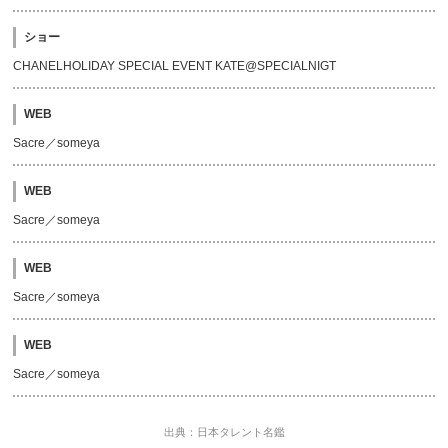
ショー
CHANELHOLIDAY SPECIAL EVENT KATE@SPECIALNIGT
WEB
Sacre／someya
WEB
Sacre／someya
WEB
Sacre／someya
WEB
Sacre／someya
出典：日本タレント名鑑