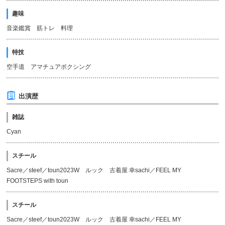
趣味
音楽鑑賞 筋トレ 料理
特技
空手道 アマチュアボクシング
出演歴
雑誌
Cyan
スチール
Sacre／steef／toun2023W ルック 古着屋 幸sachi／FEEL MY
FOOTSTEPS with toun
スチール
Sacre／steef／toun2023W ルック 古着屋 幸sachi／FEEL MY