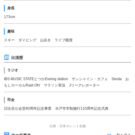
身長
173cm
趣味
スキー ダイビング 山歩き ライブ鑑賞
出演歴
ラジオ
IBS MUSIC STATEとつかEveing station サンシャイン・カフェ Siesta お
もしローカルRadi Oh! マラソン実況 Jリーグレポーター
司会
日比谷公会堂80周年記念事業 水戸市市制施行110周年記念式典
出典：日本タレント名鑑