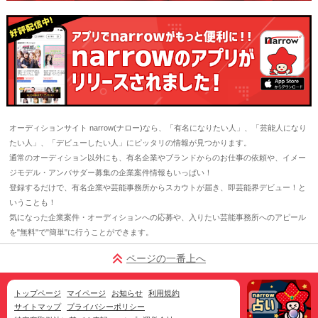
オーディションサイト narrow(ナロー)なら、「有名になりたい人」、「芸能人になり
たい人」、「デビューしたい人」にピッタリの情報が見つかります。
通常のオーディション以外にも、有名企業やブランドからのお仕事の依頼や、イメー
ジモデル・アンバサダー募集の企業案件情報もいっぱい！
登録するだけで、有名企業や芸能事務所からスカウトが届き、即芸能界デビュー！と
いうことも！
気になった企業案件・オーディションへの応募や、入りたい芸能事務所へのアピール
を"無料"で"簡単"に行うことができます。
ページの一番上へ
トップページ
マイページ
お知らせ
利用規約
サイトマップ
プライバシーポリシー