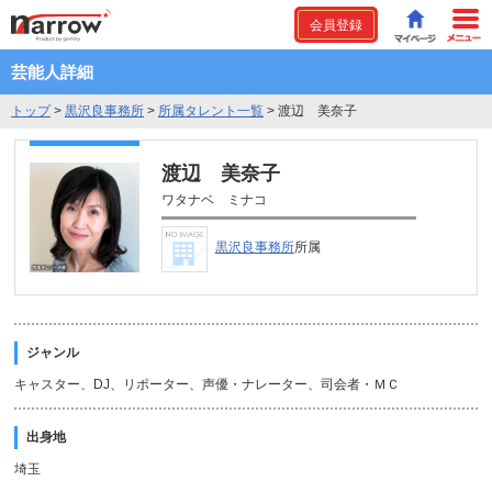
会員登録
芸能人詳細
トップ
>
黒沢良事務所
>
所属タレント一覧
>
渡辺 美奈子
渡辺 美奈子
ワタナベ ミナコ
黒沢良事務所
所属
ジャンル
キャスター、DJ、リポーター、声優・ナレーター、司会者・ＭＣ
出身地
埼玉