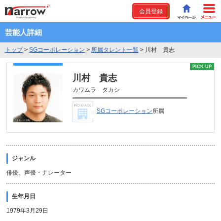
会員登録
芸能人詳細
トップ
>
SGコーポレーション
>
所属タレント一覧
>
川村 貴志
PICK UP
川村 貴志
カワムラ タカシ
SGコーポレーション
所属
ジャンル
俳優、声優・ナレーター
生年月日
1979年3月29日