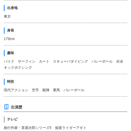
出身地
東京
身長
179cm
趣味
バイク サーフィン カート スキューバダイビング バレーボール 水泳
キックボクシング
特技
現代アクション 空手 殺陣 乗馬 バレーボール
出演歴
テレビ
旅行作家・茶屋次郎シリーズ5 仮面ライダーアギト