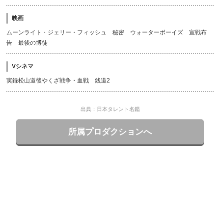
映画
ムーンライト・ジェリー・フィッシュ 秘密 ウォーターボーイズ 宣戦布
告 最後の博徒
Vシネマ
実録松山道後やくざ戦争・血戦 銭道2
出典：日本タレント名鑑
所属プロダクションへ