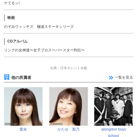
ケてるッ!
映画
のぞみウィッチズ 極道ステーキシリーズ
CDアルバム
リングの女神達〜女子プロスーパースター列伝〜
出典：日本タレント名鑑
他の所属者
一覧を見る
愛未
かたせ 梨乃
abingdon boys
school