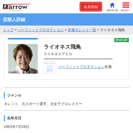
会員登録
芸能人詳細
トップ
>
パーフィットプロダクション
>
所属タレント一覧
>
ライオネス飛鳥
PICK UP
ライオネス飛鳥
ライオネスアスカ
パーフィットプロダクション
所属
ジャンル
タレント、元スポーツ選手、元女子プロレスラー
生年月日
1963年7月28日