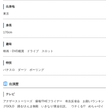
出身地
東京
身長
170cm
趣味
映画・DVD鑑賞 ドライブ スロット
特技
パチスロ ダーツ ボーリング
出演歴
テレビ
アナザーストーリーズ 爆報!THEフライデー 有吉反省会 お願い!ランキン
グGOLD 踊る!さんま御殿 いきなり!黄金伝説。 ウチくる!? めちゃ×2イ