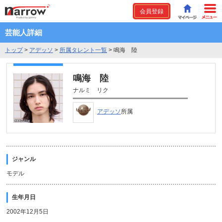
会員登録
芸能人詳細
トップ
>
アデッソ
>
所属タレント一覧
>
鳴海 陸
鳴海 陸
ナルミ リク
アデッソ
所属
ジャンル
モデル
生年月日
2002年12月5日