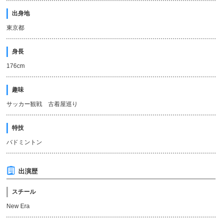
出身地
東京都
身長
176cm
趣味
サッカー観戦 古着屋巡り
特技
バドミントン
出演歴
スチール
New Era