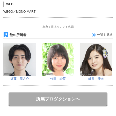
WEB
WEGO／MONO-MART
出典：日本タレント名鑑
他の所属者
一覧を見る
近藤 龍之介
竹田 紗菜
師井 優衣
所属プロダクションへ