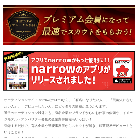
オーディションサイト narrow(ナロー)なら、「有名になりたい人」、「芸能人になり
たい人」、「デビューしたい人」にピッタリの情報が見つかります。
通常のオーディション以外にも、有名企業やブランドからのお仕事の依頼や、イメー
ジモデル・アンバサダー募集の企業案件情報もいっぱい！
登録するだけで、有名企業や芸能事務所からスカウトが届き、即芸能界デビュー！と
いうことも！