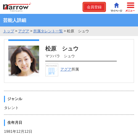
会員登録
芸能人詳細
トップ
>
アグア
>
所属タレント一覧
>
松原 シュウ
松原 シュウ
マツバラ シュウ
アグア
所属
ジャンル
タレント
生年月日
1981年12月12日