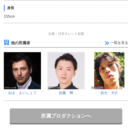
身長
155cm
出典：日本タレント名鑑
他の所属者
一覧を見る
ねま えいしょう
佐藤 輝
岩セ 大介
所属プロダクションへ