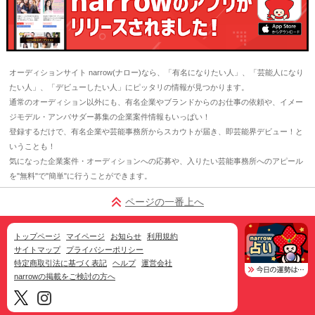
オーディションサイト narrow(ナロー)なら、「有名になりたい人」、「芸能人になり
たい人」、「デビューしたい人」にピッタリの情報が見つかります。
通常のオーディション以外にも、有名企業やブランドからのお仕事の依頼や、イメー
ジモデル・アンバサダー募集の企業案件情報もいっぱい！
登録するだけで、有名企業や芸能事務所からスカウトが届き、即芸能界デビュー！と
いうことも！
気になった企業案件・オーディションへの応募や、入りたい芸能事務所へのアピール
を"無料"で"簡単"に行うことができます。
ページの一番上へ
トップページ
マイページ
お知らせ
利用規約
サイトマップ
プライバシーポリシー
特定商取引法に基づく表記
ヘルプ
運営会社
narrowの掲載をご検討の方へ