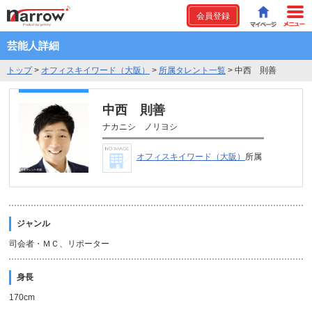
会員登録
芸能人詳細
トップ
>
オフィスキイワード（大阪）
>
所属タレント一覧
>
中西 則善
中西 則善
ナカニシ ノリヨシ
オフィスキイワード（大阪）
所属
ジャンル
司会者・ＭＣ、リポーター
身長
170cm