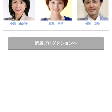
小原 由起子
三瓶 京子
横関 正明
所属プロダクションへ