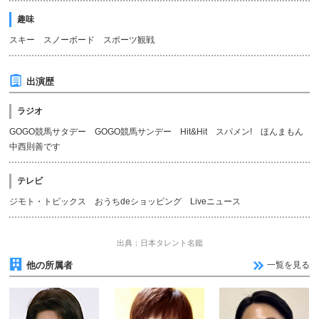
趣味
スキー スノーボード スポーツ観戦
出演歴
ラジオ
GOGO競馬サタデー GOGO競馬サンデー Hit&Hit スパメン! ほんまもん
中西則善です
テレビ
ジモト・トピックス おうちdeショッピング Liveニュース
出典：日本タレント名鑑
他の所属者
一覧を見る