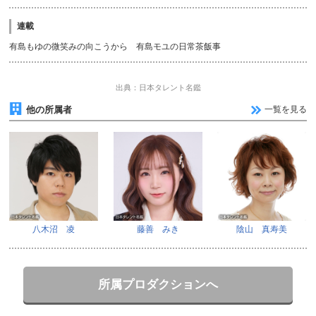
連載
有島もゆの微笑みの向こうから 有島モユの日常茶飯事
出典：日本タレント名鑑
他の所属者
一覧を見る
八木沼 凌
藤善 みき
陰山 真寿美
所属プロダクションへ