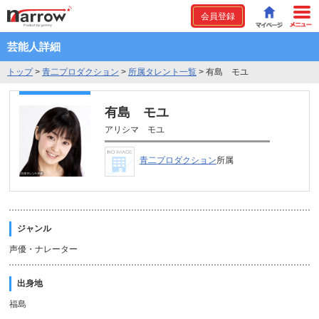
会員登録
芸能人詳細
トップ
>
青二プロダクション
>
所属タレント一覧
>
有島 モユ
有島 モユ
アリシマ モユ
青二プロダクション
所属
ジャンル
声優・ナレーター
出身地
福島