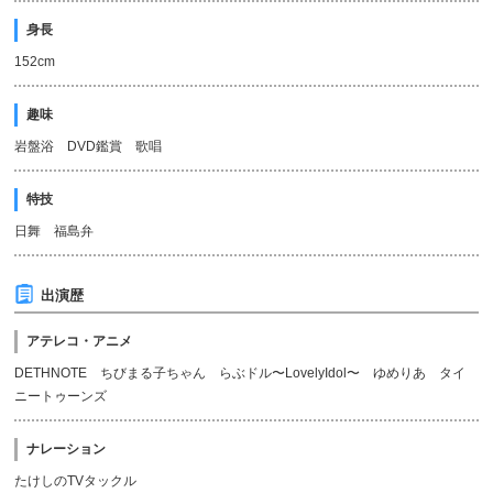
身長
152cm
趣味
岩盤浴 DVD鑑賞 歌唱
特技
日舞 福島弁
出演歴
アテレコ・アニメ
DETHNOTE ちびまる子ちゃん らぶドル〜LovelyIdol〜 ゆめりあ タイ
ニートゥーンズ
ナレーション
たけしのTVタックル