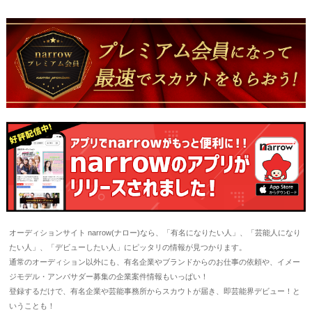
オーディションサイト narrow(ナロー)なら、「有名になりたい人」、「芸能人になり
たい人」、「デビューしたい人」にピッタリの情報が見つかります。
通常のオーディション以外にも、有名企業やブランドからのお仕事の依頼や、イメー
ジモデル・アンバサダー募集の企業案件情報もいっぱい！
登録するだけで、有名企業や芸能事務所からスカウトが届き、即芸能界デビュー！と
いうことも！