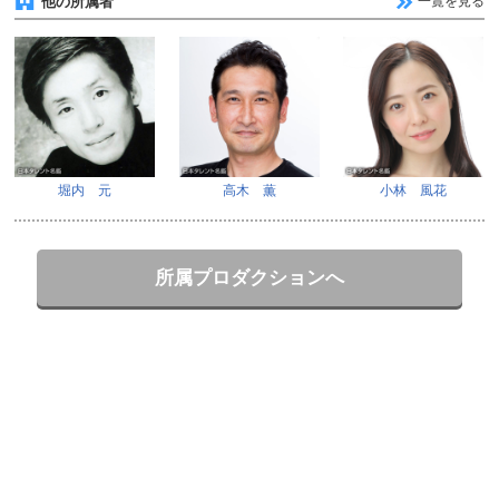
他の所属者
一覧を見る
堀内 元
高木 薫
小林 風花
所属プロダクションへ