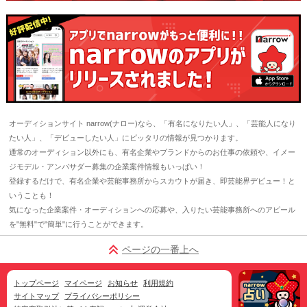
オーディションサイト narrow(ナロー)なら、「有名になりたい人」、「芸能人になり
たい人」、「デビューしたい人」にピッタリの情報が見つかります。
通常のオーディション以外にも、有名企業やブランドからのお仕事の依頼や、イメー
ジモデル・アンバサダー募集の企業案件情報もいっぱい！
登録するだけで、有名企業や芸能事務所からスカウトが届き、即芸能界デビュー！と
いうことも！
気になった企業案件・オーディションへの応募や、入りたい芸能事務所へのアピール
を"無料"で"簡単"に行うことができます。
ページの一番上へ
トップページ
マイページ
お知らせ
利用規約
サイトマップ
プライバシーポリシー