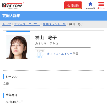
会員登録
芸能人詳細
トップ
>
オフィス・エイツー
>
所属タレント一覧
>
神山 彬子
神山 彬子
カミヤマ アキコ
オフィス・エイツー
所属
ジャンル
女優
生年月日
1997年10月3日