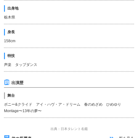
出身地
栃木県
身長
158cm
特技
声楽 タップダンス
出演歴
舞台
ボニー&クライド アイ・ハヴ・ア・ドリーム 春のめざめ ひめゆり
Montage〜13年の夢〜
出典：日本タレント名鑑