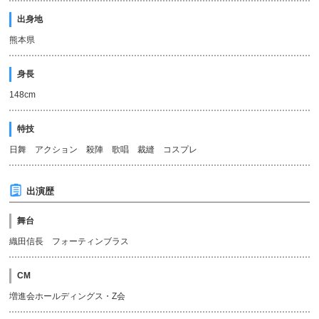
出身地
熊本県
身長
148cm
特技
日舞 アクション 殺陣 歌唱 裁縫 コスプレ
出演歴
舞台
織田信長 フォーティンブラス
CM
増進会ホールディングス・Z会