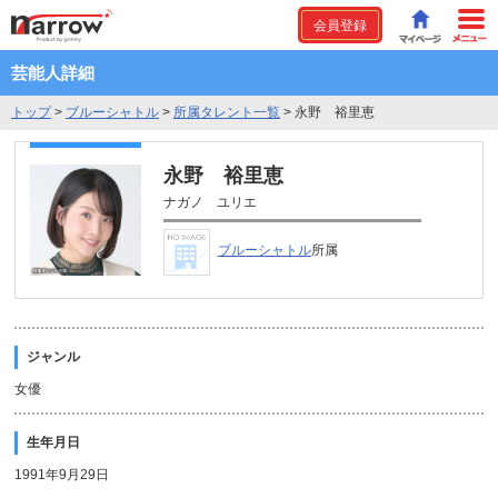
会員登録
芸能人詳細
トップ
>
ブルーシャトル
>
所属タレント一覧
>
永野 裕里恵
永野 裕里恵
ナガノ ユリエ
ブルーシャトル
所属
ジャンル
女優
生年月日
1991年9月29日