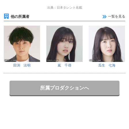
出典：日本タレント名鑑
他の所属者
一覧を見る
田渕 法明
嵐 千尋
瓜生 七海
所属プロダクションへ