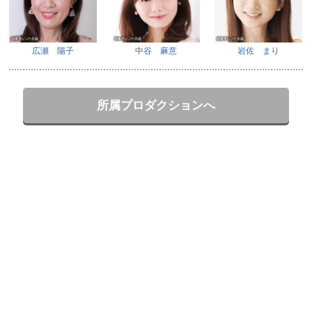
広瀬 陽子
中谷 麻意
岩佐 まり
所属プロダクションへ