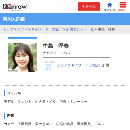
会員登録
芸能人詳細
トップ
>
オフィスキイワード（大阪）
>
所属タレント一覧
>
中島 呼春
中島 呼春
ナカジマ コハル
オフィスキイワード（大阪）
所属
ジャンル
モデル、タレント、司会者・ＭＣ、声優・ナレーター
趣味
カメラ 人間観察 愛犬と遊ぶ お笑い鑑賞 音楽鑑賞 ゴルフ