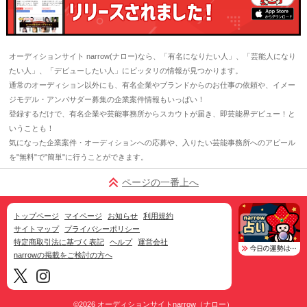
オーディションサイト narrow(ナロー)なら、「有名になりたい人」、「芸能人になり
たい人」、「デビューしたい人」にピッタリの情報が見つかります。
通常のオーディション以外にも、有名企業やブランドからのお仕事の依頼や、イメー
ジモデル・アンバサダー募集の企業案件情報もいっぱい！
登録するだけで、有名企業や芸能事務所からスカウトが届き、即芸能界デビュー！と
いうことも！
気になった企業案件・オーディションへの応募や、入りたい芸能事務所へのアピール
を"無料"で"簡単"に行うことができます。
ページの一番上へ
トップページ
マイページ
お知らせ
利用規約
サイトマップ
プライバシーポリシー
特定商取引法に基づく表記
ヘルプ
運営会社
narrowの掲載をご検討の方へ
©2026
オーディションサイトnarrow（ナロー）