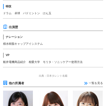
特技
ドラム 卓球 バドミントン けん玉
出演歴
ナレーション
積水樹脂キャップアイシステム
VP
船井電機商品紹介 相愛大学 モリタ・ソニッケアー使用方法
出典：日本タレント名鑑
他の所属者
一覧を見る