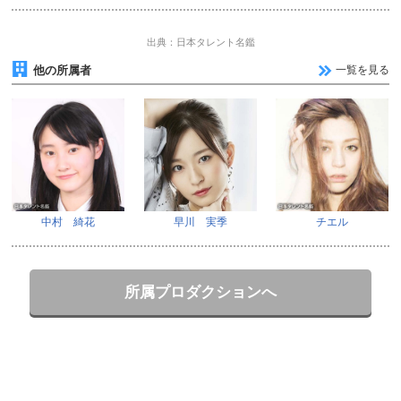
出典：日本タレント名鑑
他の所属者
一覧を見る
中村 綺花
早川 実季
チエル
所属プロダクションへ