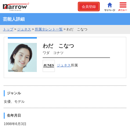
会員登録
芸能人詳細
トップ
>
ジュネス
>
所属タレント一覧
>
わだ こなつ
わだ こなつ
ワダ コナツ
ジュネス
所属
ジャンル
女優、モデル
生年月日
1998年6月3日