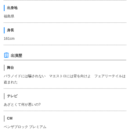
出身地
福島県
身長
161cm
出演歴
舞台
パラノイドには騙されない マエストロには背を向けよ フェアリーテイルは
盗まれた
テレビ
あざとくて何が悪いの?
CM
ベンザブロック プレミアム