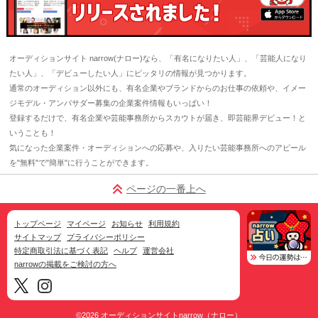
オーディションサイト narrow(ナロー)なら、「有名になりたい人」、「芸能人になり
たい人」、「デビューしたい人」にピッタリの情報が見つかります。
通常のオーディション以外にも、有名企業やブランドからのお仕事の依頼や、イメー
ジモデル・アンバサダー募集の企業案件情報もいっぱい！
登録するだけで、有名企業や芸能事務所からスカウトが届き、即芸能界デビュー！と
いうことも！
気になった企業案件・オーディションへの応募や、入りたい芸能事務所へのアピール
を"無料"で"簡単"に行うことができます。
ページの一番上へ
トップページ
マイページ
お知らせ
利用規約
サイトマップ
プライバシーポリシー
特定商取引法に基づく表記
ヘルプ
運営会社
narrowの掲載をご検討の方へ
©2026
オーディションサイトnarrow（ナロー）