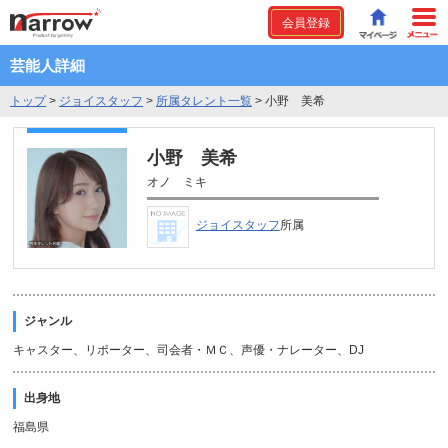
会員登録
芸能人詳細
トップ
>
ジョイスタッフ
>
所属タレント一覧
>
小野 美希
小野 美希
オノ ミキ
ジョイスタッフ
所属
ジャンル
キャスター、リポーター、司会者・ＭＣ、声優・ナレーター、DJ
出身地
福島県