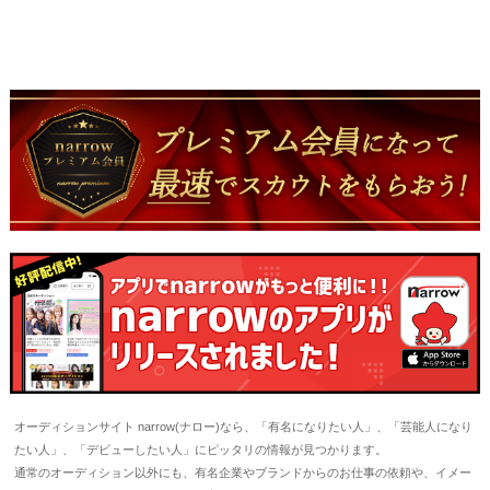
オーディションサイト narrow(ナロー)なら、「有名になりたい人」、「芸能人になり
たい人」、「デビューしたい人」にピッタリの情報が見つかります。
通常のオーディション以外にも、有名企業やブランドからのお仕事の依頼や、イメー