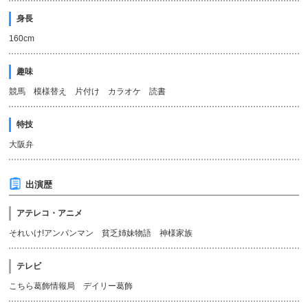
身長
160cm
趣味
競馬 模様替え 片付け カラオケ 読書
特技
大阪弁
出演歴
アテレコ・アニメ
それいけ!アンパンマン 貧乏姉妹物語 神様家族
テレビ
こちら葛飾情報局 デイリー葛飾