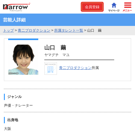
会員登録
芸能人詳細
トップ
>
青二プロダクション
>
所属タレント一覧
>
山口 繭
山口 繭
ヤマグチ マユ
青二プロダクション
所属
ジャンル
声優・ナレーター
出身地
大阪