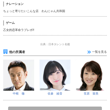
ナレーション
ちょっと寄りたいこんな店 わんにゃん共和国
ゲーム
乙女的恋革命ラブレボ!!
出典：日本タレント名鑑
他の所属者
一覧を見る
中根 徹
佐倉 綾音
笠原 留美