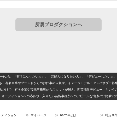
所属プロダクションへ
(ナロー)なら、「有名になりたい人」、「芸能人になりたい人」、「デビューしたい
も、有名企業やブランドからのお仕事の依頼や、イメージモデル・アンバサダー募
るだけで、有名企業や芸能事務所からスカウトが届き、即芸能界デビュー！という
・オーディションへの応募や、入りたい芸能事務所へのアピールを"無料"で"簡単"に
ーディション
マイページ
narrowとは
特定商