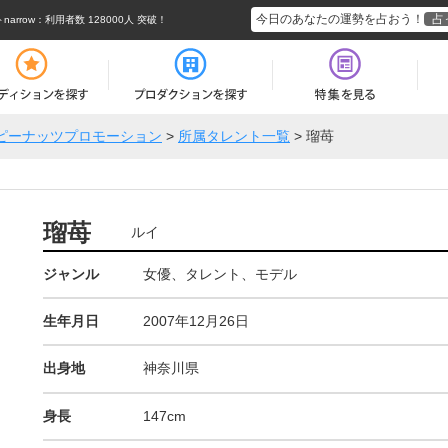
今日のあなたの運勢を占おう！
占
rrow
：利用者数 128000人 突破！
ピーナッツプロモーション
>
所属タレント一覧
>
瑠苺
瑠苺
ルイ
ジャンル
女優、タレント、モデル
生年月日
2007年12月26日
出身地
神奈川県
身長
147cm