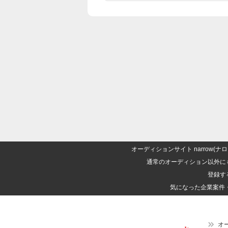
オーディションサイト narrow
通常のオーディション以外に
登録す
気になった企業案件
オ