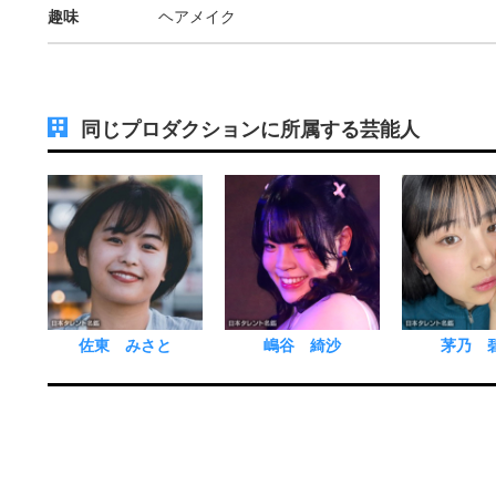
趣味
ヘアメイク
同じプロダクションに所属する芸能人
佐東 みさと
嶋谷 綺沙
茅乃 