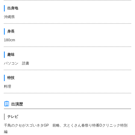
出身地
沖縄県
身長
180cm
趣味
パソコン 読書
特技
料理
出演歴
テレビ
千鳥のクセがスゴいネタGP 前略、大とくさん春祭り特番Dクリニック特別
編