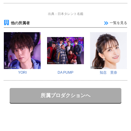
出典：日本タレント名鑑
他の所属者
一覧を見る
YORI
DA PUMP
知念 里奈
所属プロダクションへ