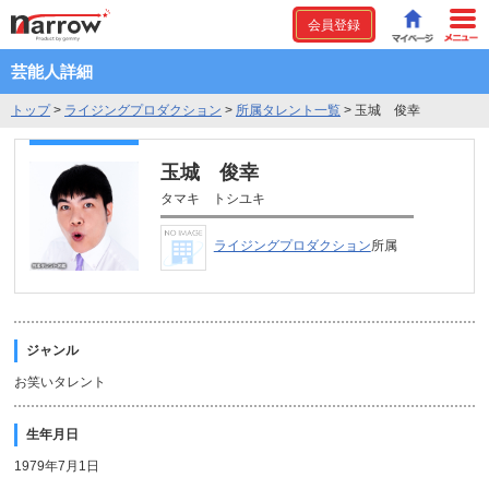
会員登録
芸能人詳細
トップ
>
ライジングプロダクション
>
所属タレント一覧
>
玉城 俊幸
玉城 俊幸
タマキ トシユキ
ライジングプロダクション
所属
ジャンル
お笑いタレント
生年月日
1979年7月1日