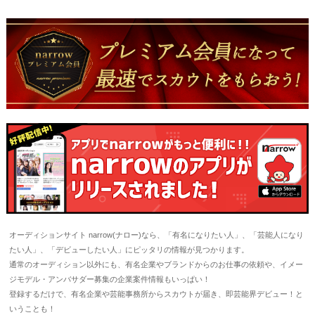
オーディションサイト narrow(ナロー)なら、「有名になりたい人」、「芸能人になり
たい人」、「デビューしたい人」にピッタリの情報が見つかります。
通常のオーディション以外にも、有名企業やブランドからのお仕事の依頼や、イメー
ジモデル・アンバサダー募集の企業案件情報もいっぱい！
登録するだけで、有名企業や芸能事務所からスカウトが届き、即芸能界デビュー！と
いうことも！