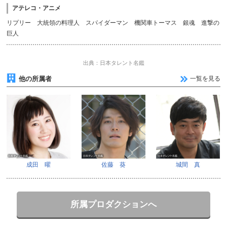
アテレコ・アニメ
リプリー 大統領の料理人 スパイダーマン 機関車トーマス 銀魂 進撃の
巨人
出典：日本タレント名鑑
他の所属者
一覧を見る
成田 曜
佐藤 葵
城間 真
所属プロダクションへ