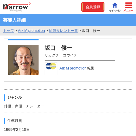
会員登録
芸能人詳細
トップ
>
Ark M promotion
>
所属タレント一覧
>
坂口 候一
坂口 候一
サカグチ コウイチ
Ark M promotion
所属
ジャンル
俳優、声優・ナレーター
生年月日
1969年2月10日