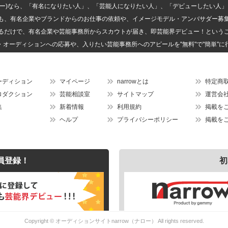
(ナロー)なら、「有名になりたい人」、「芸能人になりたい人」、「デビューしたい
も、有名企業やブランドからのお仕事の依頼や、イメージモデル・アンバサダー募
るだけで、有名企業や芸能事務所からスカウトが届き、即芸能界デビュー！という
・オーディションへの応募や、入りたい芸能事務所へのアピールを"無料"で"簡単"に
ーディション
マイページ
narrowとは
特定商
ロダクション
芸能相談室
サイトマップ
運営会
集
新着情報
利用規約
掲載を
ヘルプ
プライバシーポリシー
掲載を
員登録！
初
Copyright ©
オーディションサイトnarrow（ナロー）
All rights reserved.