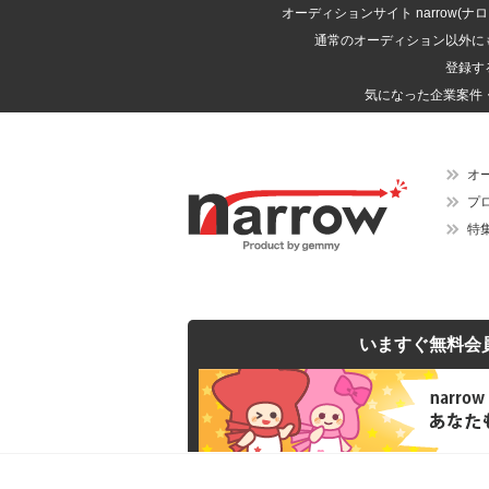
オーディションサイト narrow
通常のオーディション以外に
登録す
気になった企業案件
オ
プ
特
いますぐ無料会