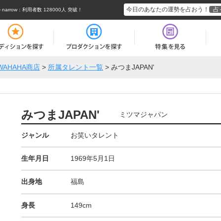
今日のあなたの運勢を占おう！
占
rrow
：利用者数 128000人 突破！
WAHAHA商店
>
所属タレント一覧
>
みつまJAPAN'
みつまJAPAN'
ミツマジャパン
ジャンル
お笑いタレント
生年月日
1969年5月1日
出身地
福島
身長
149cm