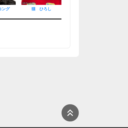
コング
猫 ひろし