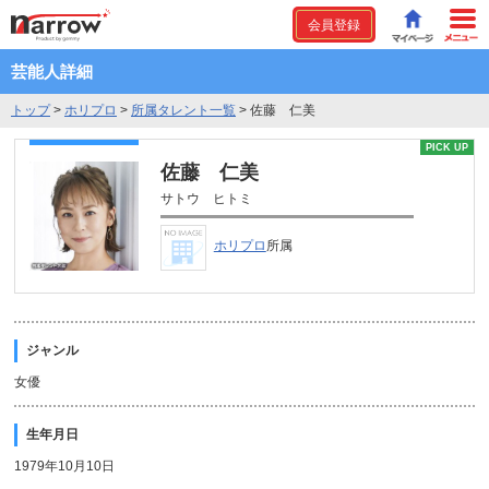
会員登録
芸能人詳細
トップ
>
ホリプロ
>
所属タレント一覧
>
佐藤 仁美
PICK UP
佐藤 仁美
サトウ ヒトミ
ホリプロ
所属
ジャンル
女優
生年月日
1979年10月10日