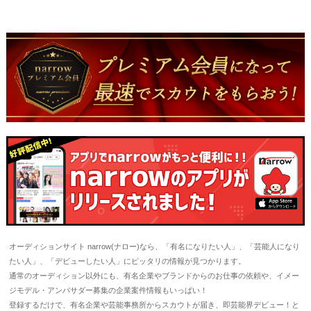
オーディションサイト narrow(ナロー)なら、「有名になりたい人」、「芸能人になり
たい人」、「デビューしたい人」にピッタリの情報が見つかります。
通常のオーディション以外にも、有名企業やブランドからのお仕事の依頼や、イメー
ジモデル・アンバサダー募集の企業案件情報もいっぱい！
登録するだけで、有名企業や芸能事務所からスカウトが届き、即芸能界デビュー！と