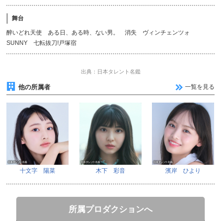
舞台
醉いどれ天使 ある日、ある時、ない男。 消失 ヴィンチェンツォ
SUNNY 七転抜刀!戸塚宿
出典：日本タレント名鑑
他の所属者
一覧を見る
十文字 陽菜
木下 彩音
濱岸 ひより
所属プロダクションへ