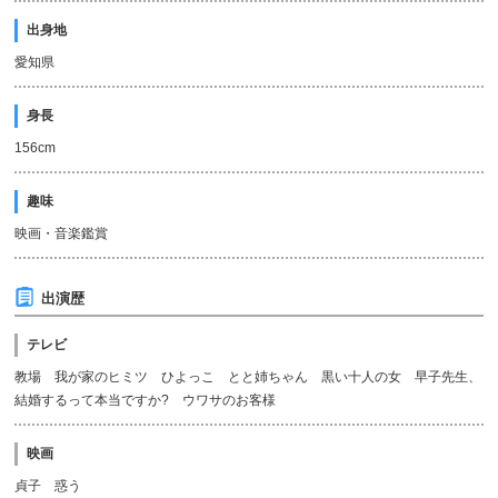
出身地
愛知県
身長
156cm
趣味
映画・音楽鑑賞
出演歴
テレビ
教場 我が家のヒミツ ひよっこ とと姉ちゃん 黒い十人の女 早子先生、
結婚するって本当ですか? ウワサのお客様
映画
貞子 惑う