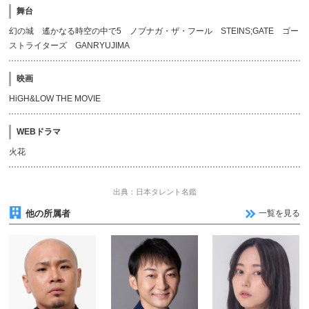
舞台
幻の城 遙かなる時空の中で5 ノブナガ・ザ・フール STEINS;GATE ゴー
ストライターズ GANRYUJIMA
映画
HiGH&LOW THE MOVIE
WEBドラマ
火花
出典：日本タレント名鑑
他の所属者
一覧を見る