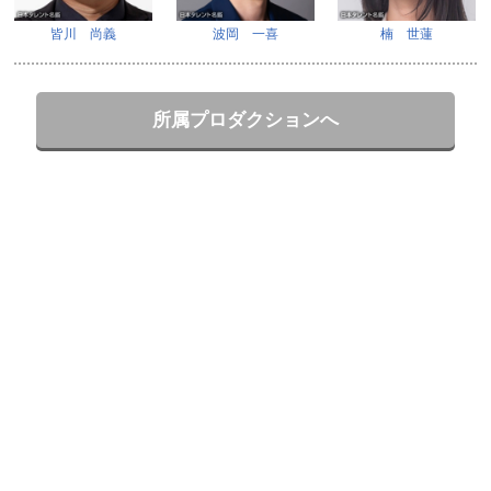
皆川 尚義
波岡 一喜
楠 世蓮
所属プロダクションへ