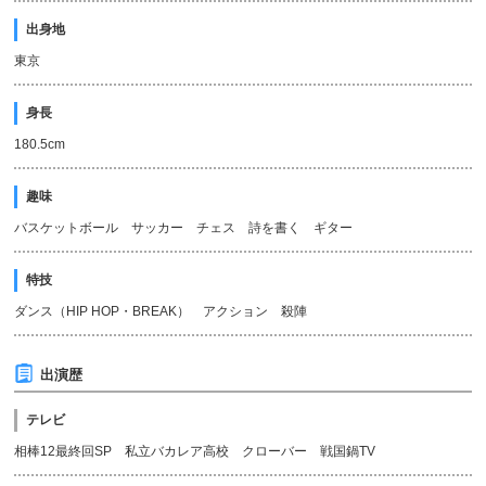
出身地
東京
身長
180.5cm
趣味
バスケットボール サッカー チェス 詩を書く ギター
特技
ダンス（HIP HOP・BREAK） アクション 殺陣
出演歴
テレビ
相棒12最終回SP 私立バカレア高校 クローバー 戦国鍋TV