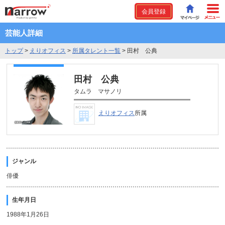
会員登録
芸能人詳細
トップ
>
えりオフィス
>
所属タレント一覧
>
田村 公典
田村 公典
タムラ マサノリ
えりオフィス
所属
ジャンル
俳優
生年月日
1988年1月26日